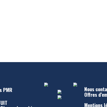
Nous conta
s PMR
Offres d’e
UIT
Mentions l