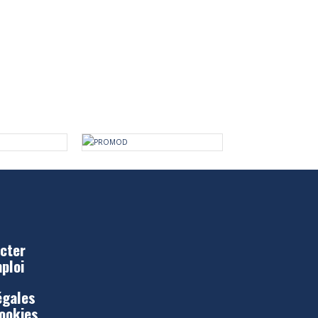
cter
mploi
égales
Cookies