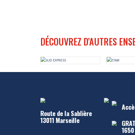
DÉCOUVREZ D’AUTRES ENS
Accè
Route de la Sablière
13011 Marseille
GRAT
1650