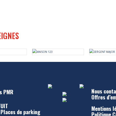
EIGNES
Nous conta
s PMR
Offres d’e
UIT
Mentions l
 Places de parking
Politique 