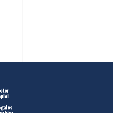
cter
mploi
égales
Cookies