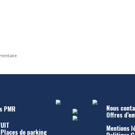
mentaire.
Nous conta
s PMR
Offres d’e
UIT
Mentions l
 Places de parking
Politique 