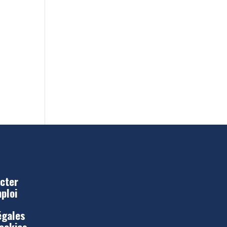
cter
mploi
égales
Cookies