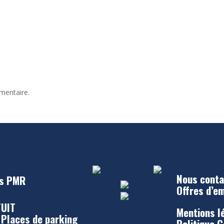
mentaire.
Nous conta
s PMR
Offres d’e
UIT
Mentions l
 Places de parking
Politique 