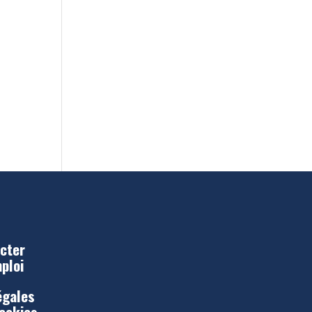
cter
mploi
égales
Cookies