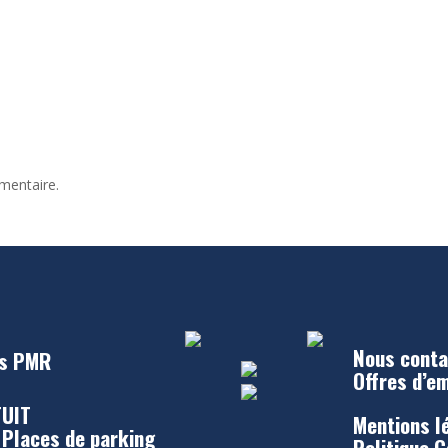
mentaire.
Nous conta
s PMR
Offres d’e
UIT
Mentions l
 Places de parking
Politique 