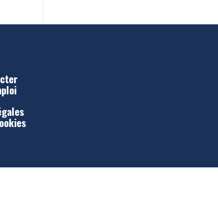
cter
mploi
égales
Cookies