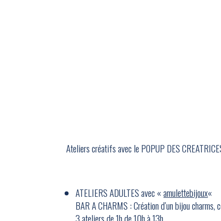
Ateliers créatifs avec le POPUP DES CREATRIC
ATELIERS ADULTES avec «
amulettebijoux
«
BAR A CHARMS : Création d’un bijou charms, col
3 ateliers de 1h de 10h à 13h